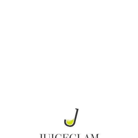
Loa
din
g...