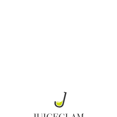
Loa
din
g...